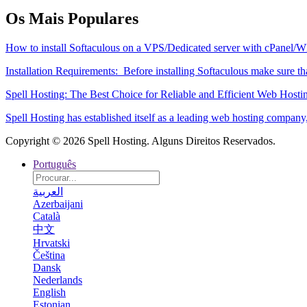
Os Mais Populares
How to install Softaculous on a VPS/Dedicated server with cPanel
Installation Requirements: Before installing Softaculous make sure th
Spell Hosting: The Best Choice for Reliable and Efficient Web Hosti
Spell Hosting has established itself as a leading web hosting company,
Copyright © 2026 Spell Hosting. Alguns Direitos Reservados.
Português
العربية
Azerbaijani
Català
中文
Hrvatski
Čeština
Dansk
Nederlands
English
Estonian