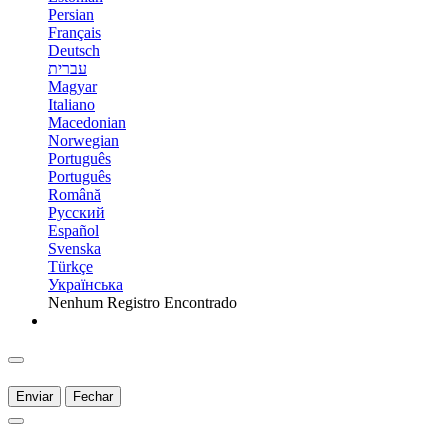
Persian
Français
Deutsch
עברית
Magyar
Italiano
Macedonian
Norwegian
Português
Português
Română
Русский
Español
Svenska
Türkçe
Українська
Nenhum Registro Encontrado
Enviar
Fechar