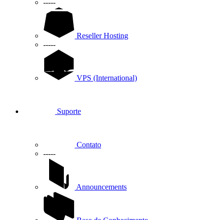
-----
Reseller Hosting
-----
VPS (International)
Suporte
Contato
-----
Announcements