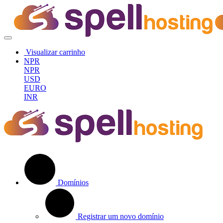
Visualizar carrinho
NPR
NPR
USD
EURO
INR
Domínios
Registrar um novo domínio