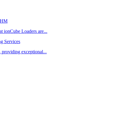
/WHM
at ionCube Loaders are...
ng Services
 providing exceptional...