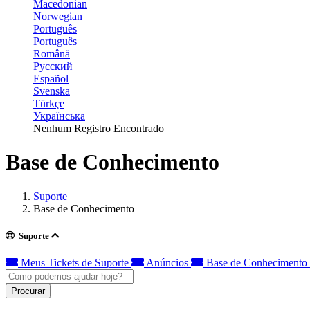
Macedonian
Norwegian
Português
Português
Română
Русский
Español
Svenska
Türkçe
Українська
Nenhum Registro Encontrado
Base de Conhecimento
Suporte
Base de Conhecimento
Suporte
Meus Tickets de Suporte
Anúncios
Base de Conhecimento
Procurar