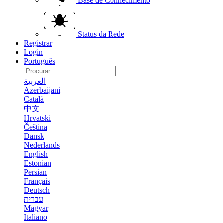
Base de Conhecimento
Status da Rede
Registrar
Login
Português
العربية
Azerbaijani
Català
中文
Hrvatski
Čeština
Dansk
Nederlands
English
Estonian
Persian
Français
Deutsch
עברית
Magyar
Italiano