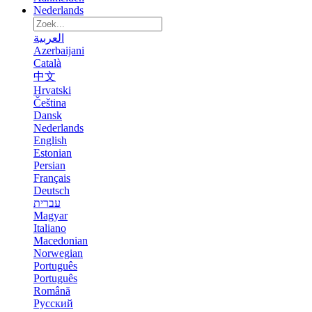
Nederlands
العربية
Azerbaijani
Català
中文
Hrvatski
Čeština
Dansk
Nederlands
English
Estonian
Persian
Français
Deutsch
עברית
Magyar
Italiano
Macedonian
Norwegian
Português
Português
Română
Русский