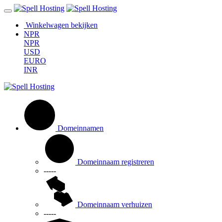
Winkelwagen bekijken
NPR
NPR
USD
EURO
INR
Domeinnamen
Domeinnaam registreren
-----
Domeinnaam verhuizen
-----