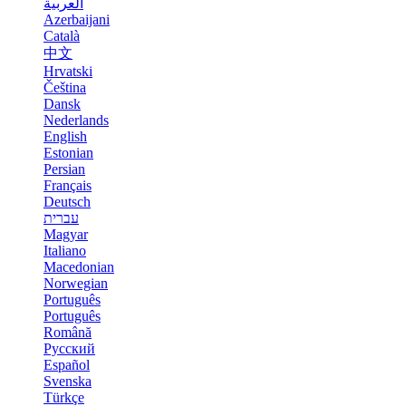
العربية
Azerbaijani
Català
中文
Hrvatski
Čeština
Dansk
Nederlands
English
Estonian
Persian
Français
Deutsch
עברית
Magyar
Italiano
Macedonian
Norwegian
Português
Português
Română
Русский
Español
Svenska
Türkçe