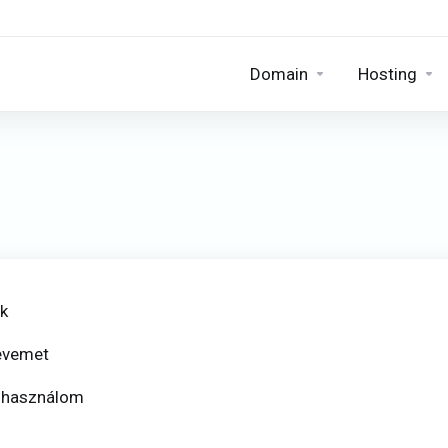
Domain
Hosting
ok
evemet
t használom