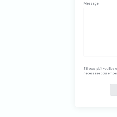
Message
S'il vous plaît veuille
nécessaire pour empê