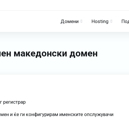
Домени
Hosting
По
ален македонски домен
г регистрар
мен и ќе ги конфигурирам именските опслужувачи