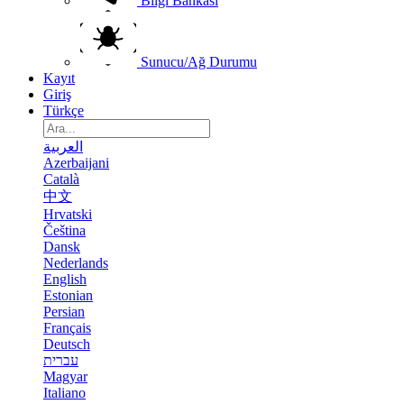
Bilgi Bankası
Sunucu/Ağ Durumu
Kayıt
Giriş
Türkçe
العربية
Azerbaijani
Català
中文
Hrvatski
Čeština
Dansk
Nederlands
English
Estonian
Persian
Français
Deutsch
עברית
Magyar
Italiano