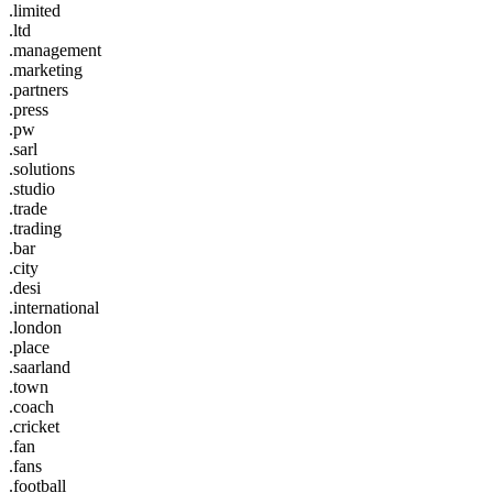
.limited
.ltd
.management
.marketing
.partners
.press
.pw
.sarl
.solutions
.studio
.trade
.trading
.bar
.city
.desi
.international
.london
.place
.saarland
.town
.coach
.cricket
.fan
.fans
.football