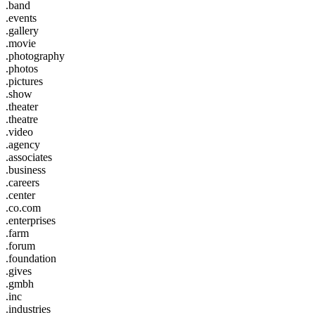
.band
.events
.gallery
.movie
.photography
.photos
.pictures
.show
.theater
.theatre
.video
.agency
.associates
.business
.careers
.center
.co.com
.enterprises
.farm
.forum
.foundation
.gives
.gmbh
.inc
.industries