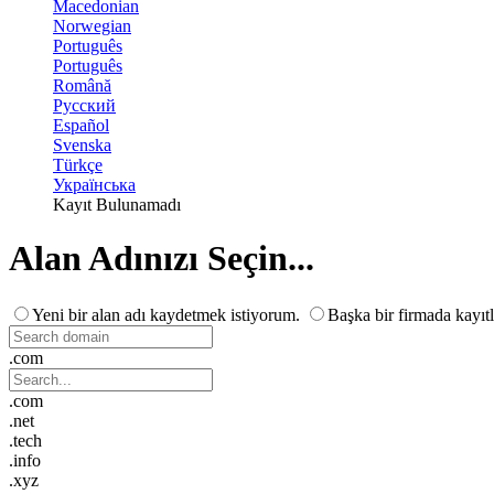
Macedonian
Norwegian
Português
Português
Română
Русский
Español
Svenska
Türkçe
Українська
Kayıt Bulunamadı
Alan Adınızı Seçin...
Yeni bir alan adı kaydetmek istiyorum.
Başka bir firmada kayıtl
.com
.com
.net
.tech
.info
.xyz