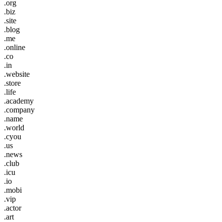
.org
.biz
.site
.blog
.me
.online
.co
.in
.website
.store
.life
.academy
.company
.name
.world
.cyou
.us
.news
.club
.icu
.io
.mobi
.vip
.actor
.art