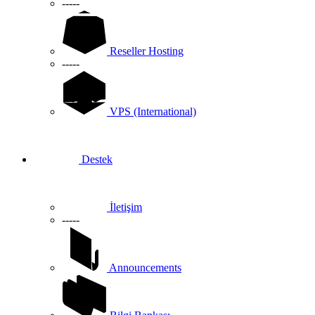
-----
Reseller Hosting
-----
VPS (International)
Destek
İletişim
-----
Announcements