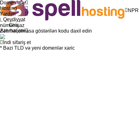
Domen adı
Domen köçürülməsi
Hosting
Domen adı transferi
NPR
Yardım
Domeni 1 illik uzatmaq üçün indi transfer et!*
Qeydiyyat
Domen adı
Giriş
Azerbaijani
Zəhmət olmasa göstərilən kodu daxil edin
İndi sifariş et
* Bəzi TLD və yeni domenlər xaric