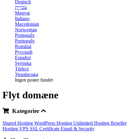
Deutsch
עברית
Magyar
Italiano
Macedonian
Norwegian
Português
Português
Română
Русский
Español
Svenska
Türkçe
Українська
Ingen poster fundet
Flyt domæne
Kategorier
Shared Hosting
WordPress Hosting
Unlimited Hosting
Reseller
Hosting
VPS
SSL Certificate
Email & Security