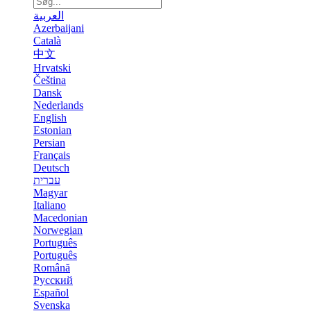
العربية
Azerbaijani
Català
中文
Hrvatski
Čeština
Dansk
Nederlands
English
Estonian
Persian
Français
Deutsch
עברית
Magyar
Italiano
Macedonian
Norwegian
Português
Português
Română
Русский
Español
Svenska