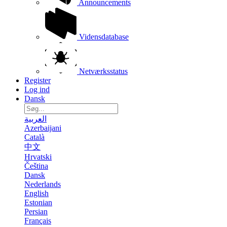
Announcements
Vidensdatabase
Netværksstatus
Register
Log ind
Dansk
العربية
Azerbaijani
Català
中文
Hrvatski
Čeština
Dansk
Nederlands
English
Estonian
Persian
Français