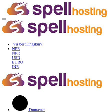
Vis bestillingskurv
NPR
NPR
USD
EURO
INR
Domæner