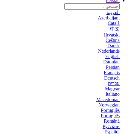
Persian
العربية
Azerbaijani
Català
中文
Hrvatski
Čeština
Dansk
Nederlands
English
Estonian
Persian
Français
Deutsch
עברית
Magyar
Italiano
Macedonian
Norwegian
Português
Português
Română
Русский
Español