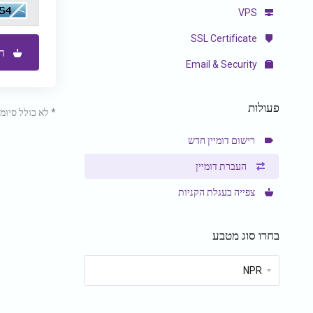
VPS
SSL Certificate
הז
Email & Security
פעולות
* לא כולל סיומ
רישום דומיין חדש
העברת דומיין
צפייה בעגלת הקניות
בחרו סוג מטבע